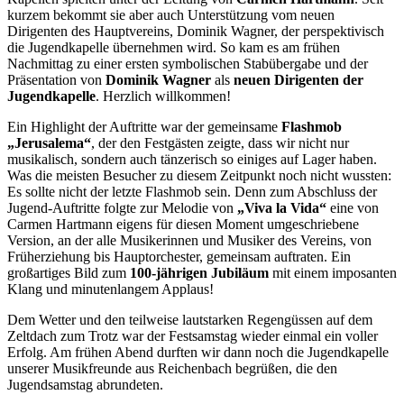
kurzem bekommt sie aber auch Unterstützung vom neuen
Dirigenten des Hauptvereins, Dominik Wagner, der perspektivisch
die Jugendkapelle übernehmen wird. So kam es am frühen
Nachmittag zu einer ersten symbolischen Stabübergabe und der
Präsentation von
Dominik Wagner
als
neuen Dirigenten der
Jugendkapelle
. Herzlich willkommen!
Ein Highlight der Auftritte war der gemeinsame
Flashmob
„Jerusalema“
, der den Festgästen zeigte, dass wir nicht nur
musikalisch, sondern auch tänzerisch so einiges auf Lager haben.
Was die meisten Besucher zu diesem Zeitpunkt noch nicht wussten:
Es sollte nicht der letzte Flashmob sein. Denn zum Abschluss der
Jugend-Auftritte folgte zur Melodie von
„Viva la Vida“
eine von
Carmen Hartmann eigens für diesen Moment umgeschriebene
Version, an der alle Musikerinnen und Musiker des Vereins, von
Früherziehung bis Hauptorchester, gemeinsam auftraten. Ein
großartiges Bild zum
100-jährigen Jubiläum
mit einem imposanten
Klang und minutenlangem Applaus!
Dem Wetter und den teilweise lautstarken Regengüssen auf dem
Zeltdach zum Trotz war der Festsamstag wieder einmal ein voller
Erfolg. Am frühen Abend durften wir dann noch die Jugendkapelle
unserer Musikfreunde aus Reichenbach begrüßen, die den
Jugendsamstag abrundeten.