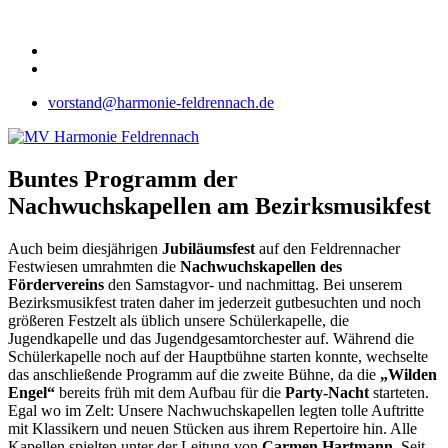
vorstand@harmonie-feldrennach.de
Buntes Programm der
Nachwuchskapellen am Bezirksmusikfest
Auch beim diesjährigen
Jubiläumsfest
auf den Feldrennacher
Festwiesen umrahmten die
Nachwuchskapellen des
Fördervereins
den Samstagvor- und nachmittag. Bei unserem
Bezirksmusikfest traten daher im jederzeit gutbesuchten und noch
größeren Festzelt als üblich unsere Schülerkapelle, die
Jugendkapelle und das Jugendgesamtorchester auf. Während die
Schülerkapelle noch auf der Hauptbühne starten konnte, wechselte
das anschließende Programm auf die zweite Bühne, da die
„Wilden
Engel“
bereits früh mit dem Aufbau für die
Party-Nacht
starteten.
Egal wo im Zelt: Unsere Nachwuchskapellen legten tolle Auftritte
mit Klassikern und neuen Stücken aus ihrem Repertoire hin. Alle
Kapellen spielten unter der Leitung von
Carmen Hartmann
. Seit